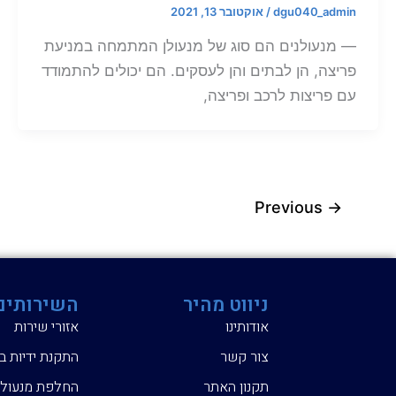
dgu040_admin
/
אוקטובר 13, 2021
— מנעולנים הם סוג של מנעולן המתמחה במניעת
פריצה, הן לבתים והן לעסקים. הם יכולים להתמודד
עם פריצות לרכב ופריצה,
Previous
→
ניווט מהיר
השירותים
אודותינו
אזורי שירות
צור קשר
התקנת ידיות ב
תקנון האתר
החלפת מנעול