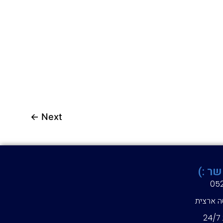
←
Next
שר :)
05
ה ארצית