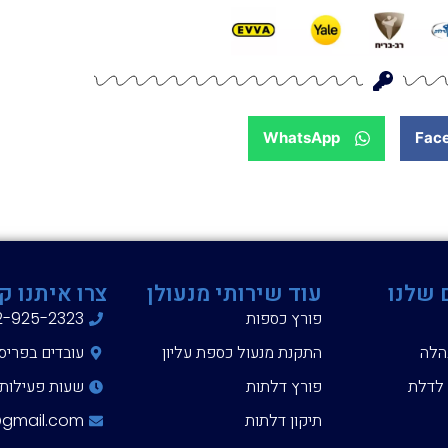
WhatsApp
Fac
 שלנו
עוד שירותי מנעולן
צרו איתנו ק
פורץ כספות
2-925-2323
הלה
התקנת מנעול כספת עליון
עובדים בפריס
 לדלת
פורץ דלתות
שעות פעילות 24/7
תיקון דלתות
@gmail.com