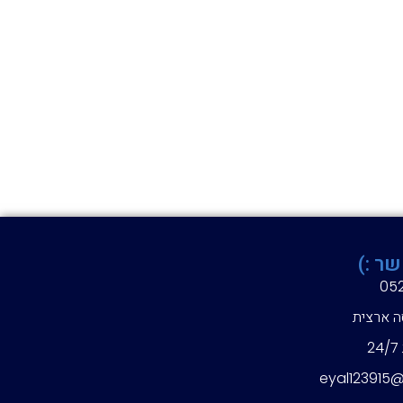
שר :)
05
ה ארצית
eyal123915