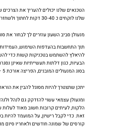
הטכנאים שלנו יכולים להעריך את הצרכים 
שלנו לוקחים כ 30-40 דקות לחתוך ולשחזר מפתח חלופי.
מנעולן סביב השעון עוזרים לך לבחור את ס
תוך התחשבות בהעדפות השימוש, העמידות ו
להיאלץ להשתמש בטכניקות קשות כדי להשיג
הבעיות, כגון דלתות תעשייתיות שאינן נסגרות
בסוג המנעולים המובנים, הפריצה אורכת 5 – 15 דקות (לפעמים יותר).
יתכן שתצטרך להיות מסוגל להבין את הורא
ומנעולן עצמאי עשוי להזדקק גם לנהל ולנה
הלקוח, לעיתים קרובות חשוב מאוד לעלות ע
זאת. כדי לקבל רישיון, על המועמד להיות ב
קורסים של שמונה חודשים ולאחריו סיום מו