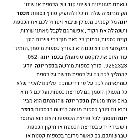
ם מעוניינים בשינוי קוד של הכספת או שינוי
מבינציה שלה. תוכלו להזעיק פורץ כספות
מכפר
ה
מלוקסמיט מנעולן שיבוא ויפרוץ לכם את הכספת
נה לה את הקוד , אפשר גם לקבל מאתנו שירות
ת כספות, וכמובן כל זאת תוך כדי שירות הוגן
צועי אם רצונכם הוא בפורץ כספות מוסמך ,הזמינו
 היום את לוקסמיט מנעולן
בכפר יונה
052-
9. פורץ כספות מורשה
בכפר יונה
יודע
מליץ לכם גם על כספת חדשה על כספת
תאימה לכם על פי דרישתכם. עליכם להכיר שלא
מנעולן הוסמך גם לפריצת כספות ועליכם לוודא
 אותו מנעולן
מכפר יונה
שהזמנתם הוא מבין
א גם פורץ כספות מנוסה בנישת הכספות
בכפר
ה
ומוסמך לכל פריצת הכספות והאם הוא התנסה
 בידיו ידע בפריצת הכספת או תיקון הכספת
רשותכם, גם כאשר מדובר בכספות קטנות או