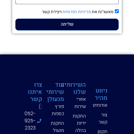
בת
מאשר/ת את
מדיניות הפרטיות
ויצירת קשר.
שור
שליחה
השירותים
עוד
צרו
ניווט
שלנו
שירותי
איתנו
מהיר
מנעולן
קשר
אזורי
אודותינו
:)
שירות
פורץ
כספות
052-
צור
התקנת
925-
קשר
ידיות
התקנת
2323
בהלה
מנעול
תקנון