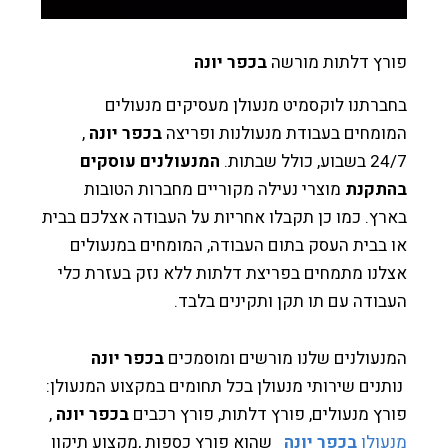
רץ דלתות מורשה
בכפר יונה
רתנו לוקסמיט מנעולן מעסיקים מנעולים
מחים בעבודת מנעולנות ופריצה
בכפר יונה
,
 כולל שבתות.
המנעולנים עוסקים
תקנת
מוצרי נעילה מקוריים מחברות הטובות
ץ. כמו כן תקבלו אחריות על העבודה אצלכם בבית
בבית העסק בתום העבודה, המומחים במנעולים
נו מתמחים בפריצת דלתות ללא נזק בעזרת כלי
ודה עם תו תקן ותקינים בלבד.
עולנים שלנו מורשים ומוסמכים
בכפר יונה
תנים שירותי מנעולן בכל תחומים במקצוע המנעולן:
ץ מנעולים, פורץ דלתות, פורץ רכבים
בכפר יונה
,
עולן
בכפר יונה
שהוא פורץ כספות ,מקצוע תיקון