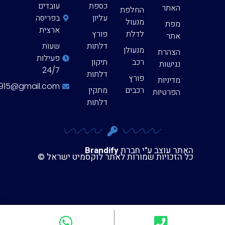
כספת
עובדים
האתר
החלפת
עליון
בפריסה
מנעול
מפת
ארצית
לדלת
פורץ
אתר
דלתות
שעות
מנעולן
הצהרת
פעילות
רכב
תיקון
נגישות
24/7
דלתות
פורץ
מדיניות
eyal123915@gmail.com
רכבים
מתקין
הפרטיות
דלתות
האתר עוצב ע"י חברת
Brandify
כל הזכויות שמורות לאתר לוקסמיט ישראל ©