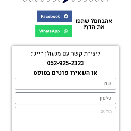
Facebook
אהבתם? שתפו
את הדף!
WhatsApp
ליצירת קשר עם מנעולן חייגו:
052-925-2323
או השאירו פרטים בטופס
ם
פון
דעה