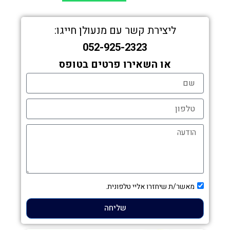
ליצירת קשר עם מנעולן חייגו:
052-925-2323
או השאירו פרטים בטופס
ם
פון
דעה
בת
מאשר/ת שיחזרו אליי טלפונית.
שור
שליחה