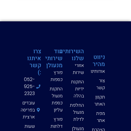
השירותים
עוד
צרו
ניווט
שלנו
שירותי
איתנו
מהיר
מנעולן
קשר
אזורי
אודותינו
:)
שירות
פורץ
כספות
052-
צור
התקנת
925-
קשר
ידיות
התקנת
2323
בהלה
מנעול
תקנון
כספת
עובדים
האתר
החלפת
עליון
בפריסה
מנעול
מפת
ארצית
לדלת
פורץ
אתר
דלתות
שעות
מנעולן
הצהרת