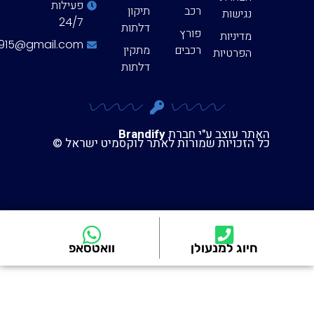
פעילות
רכב
תיקון
נגישות
24/7
דלתות
פורץ
מדיניות
eyal123915@gmail.com
רכבים
מתקין
הפרטיות
דלתות
האתר עוצב ע"י חברת
Brandify
כל הזכויות שמורות לאתר לוקסמיט ישראל ©
חיוג למנעולן
וואטסאפ