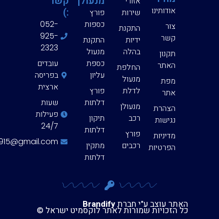
מנעולן
קשר
אזורי
אודותינו
:)
שירות
פורץ
כספות
052-
צור
התקנת
925-
קשר
ידיות
התקנת
2323
בהלה
מנעול
תקנון
כספת
עובדים
האתר
החלפת
עליון
בפריסה
מנעול
מפת
ארצית
לדלת
פורץ
אתר
דלתות
שעות
מנעולן
הצהרת
פעילות
רכב
תיקון
נגישות
24/7
דלתות
פורץ
מדיניות
eyal123915@gmail.com
רכבים
מתקין
הפרטיות
דלתות
האתר עוצב ע"י חברת
Brandify
כל הזכויות שמורות לאתר לוקסמיט ישראל ©